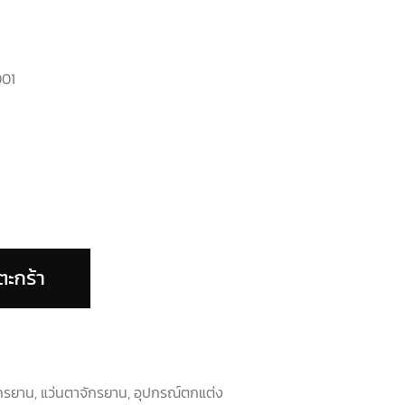
001
ตะกร้า
ักรยาน
,
แว่นตาจักรยาน
,
อุปกรณ์ตกแต่ง