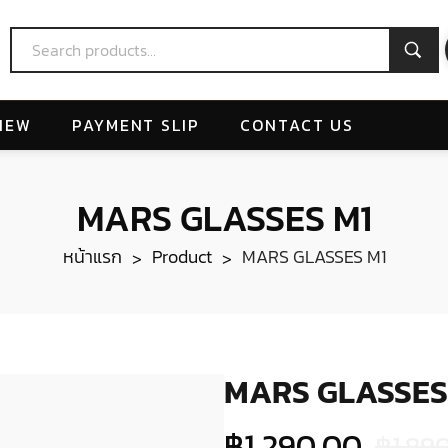
IEW
PAYMENT SLIP
CONTACT US
MARS GLASSES M1
หน้าแรก
Product
MARS GLASSES M1
>
>
MARS GLASSES
฿
1,290.00
฿
1,89