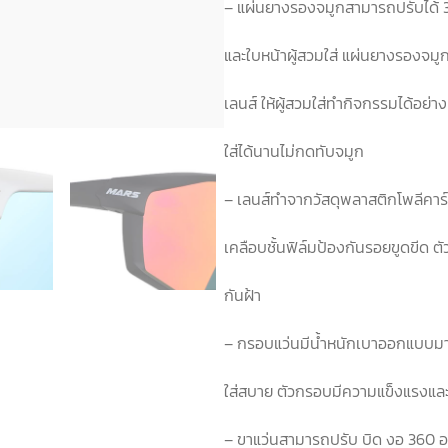
– แผ่นยางรองจมูกสามารถปรับได้ 3 ร
และใบหน้าผู้สวมใส่ แผ่นยางรองจม
เลนส์ ให้ผู้สวมใส่ทำกิจกรรมได้อย่า
ใส่ได้นานไม่กดทับจมูก
– เลนส์ทำจากวัสดุพลาสติกโพลีคาร
เคลือบชั้นฟิล์มป้องกันรอยขูดขีด ต
กันฝ้า
– กรอบแว่นมีน้ำหนักเบาออกแบบมา
ใส่สบาย ตัวกรอบมีความแข็งแรงและย
– ขาแว่นสามารถปรับ บิด งอ 360 อง