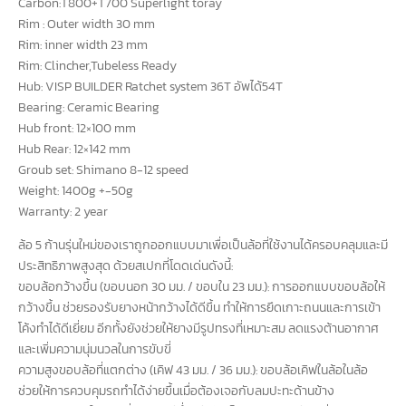
Carbon:T800+T700 Superlight toray
Rim : Outer width 30 mm
Rim: inner width 23 mm
Rim: Clincher,Tubeless Ready
Hub: VISP BUILDER Ratchet system 36T อัพได้54T
Bearing: Ceramic Bearing
Hub front: 12×100 mm
Hub Rear: 12×142 mm
Groub set: Shimano 8-12 speed
Weight: 1400g +-50g
Warranty: 2 year
ล้อ 5 ก้านรุ่นใหม่ของเราถูกออกแบบมาเพื่อเป็นล้อที่ใช้งานได้ครอบคลุมและมี
ประสิทธิภาพสูงสุด ด้วยสเปกที่โดดเด่นดังนี้:
​ขอบล้อกว้างขึ้น (ขอบนอก 30 มม. / ขอบใน 23 มม.): การออกแบบขอบล้อให้
กว้างขึ้น ช่วยรองรับยางหน้ากว้างได้ดีขึ้น ทำให้การยึดเกาะถนนและการเข้า
โค้งทำได้ดีเยี่ยม อีกทั้งยังช่วยให้ยางมีรูปทรงที่เหมาะสม ลดแรงต้านอากาศ
และเพิ่มความนุ่มนวลในการขับขี่
​ความสูงขอบล้อที่แตกต่าง (เคิฟ 43 มม. / 36 มม.): ขอบล้อเคิฟในล้อในล้อ
ช่วยให้การควบคุมรถทำได้ง่ายขึ้นเมื่อต้องเจอกับลมปะทะด้านข้าง