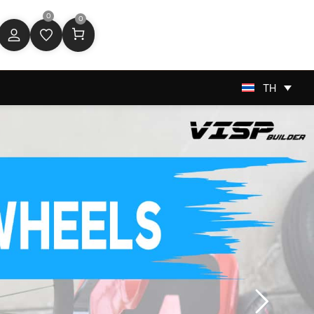
0
0
TH